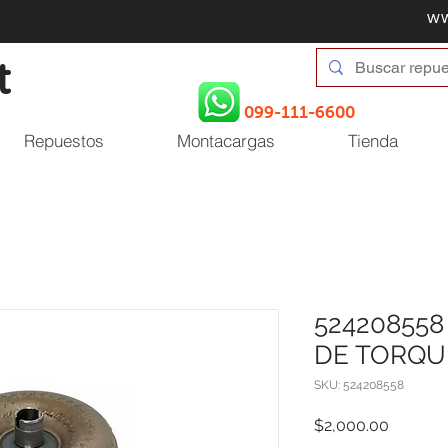
w
t
099-111-6600
Repuestos
Montacargas
Tienda
52420855
DE TORQU
SKU: 524208558
Price
$2,000.00