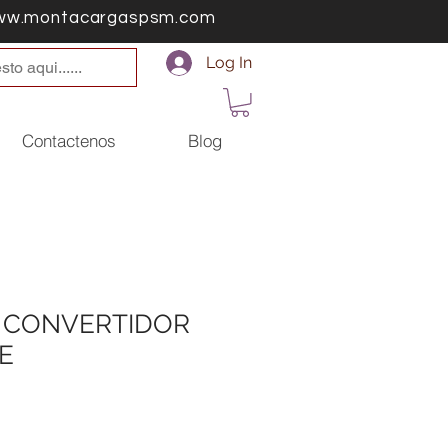
ww.montacargaspsm.com
Log In
Contactenos
Blog
8 CONVERTIDOR
E