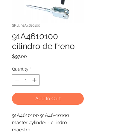
SKU: 91A4610100
91A4610100
cilindro de freno
Price
$97.00
Quantity
*
Add to Cart
91A4610100 91A46-10100
master cylinder - cilindro
maestro