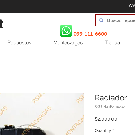
w
t
099-111-6600
Repuestos
Montacargas
Tienda
Radiador
SKU: H43E2-10202
Price
$2,000.00
Quantity
*