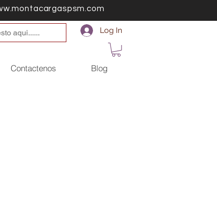
ww.montacargaspsm.com
Log In
Contactenos
Blog