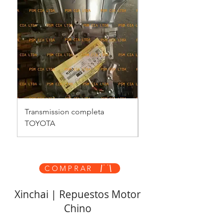
Transmission completa
Transmision comple
TOYOTA
CATERPILLAR
COMPRAR
Xinchai | Repuestos Motor
Chino