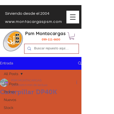
Sirviendo desde el 2004
www.montacargaspsm.com
Psm Montacargas
099-111-6600
Entrada
All Posts
PSM MONTACARGAS
All Posts
3 jul 2020
0 min de lectura
Caterpillar DP40K
Promo
Nuevos
Stock