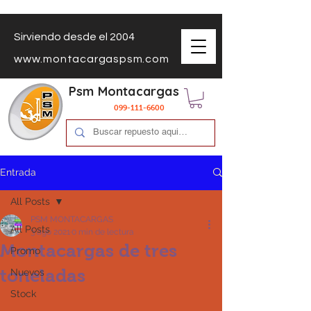
Sirviendo desde el 2004
www.montacargaspsm.com
Psm Montacargas
099-111-6600
Entrada
All Posts
PSM MONTACARGAS
All Posts
3 ago 2021
0 min de lectura
Montacargas de tres
Promo
toneladas
Nuevos
Stock