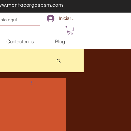
ww.montacargaspsm.com
Iniciar sesión
Contactenos
Blog