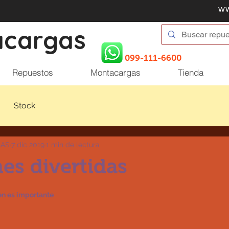
w
acargas
099-111-6600
Repuestos
Montacargas
Tienda
Stock
GAS
7 dic 2019
1 min de lectura
es divertidas
en es importante