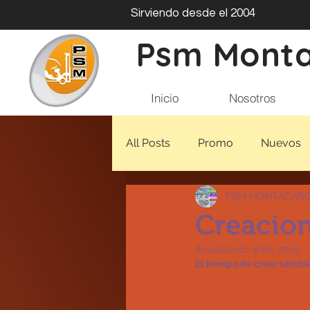
Sirviendo desde el 2004
Psm Mont
Inicio
Nosotros
All Posts
Promo
Nuevos
PSM MONTACAR
Creacion
Actualizado:
8 dic 2019
El tiempo de crear tambi